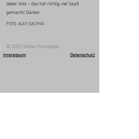
lieber Alex - das hat richtig viel Spaß
gemacht! Danke!
FOTO: ALEX SAZYMA
© 2023 Stefan Pompetzki
Impressum
Datenschutz